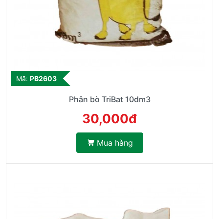
Mã:
PB2603
Phân bò TriBat 10dm3
30,000đ
Mua hàng