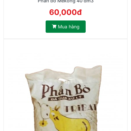
Phân bò Mekong 40 dm3
60,000đ
Mua hàng