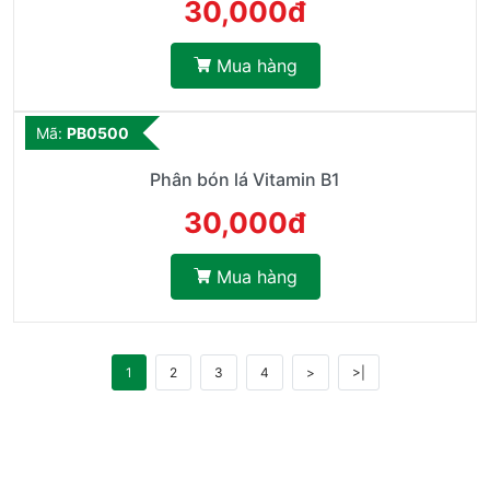
30,000đ
Mua hàng
Mã:
PB0500
Phân bón lá Vitamin B1
30,000đ
Mua hàng
1
2
3
4
>
>|