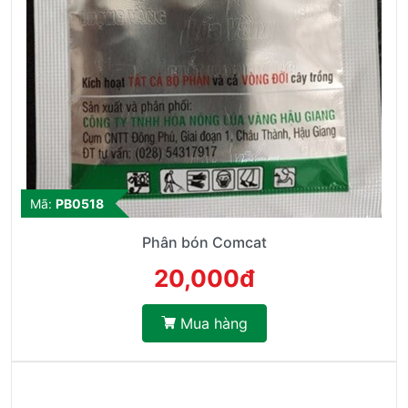
Mã:
PB0518
Phân bón Comcat
20,000đ
Mua hàng