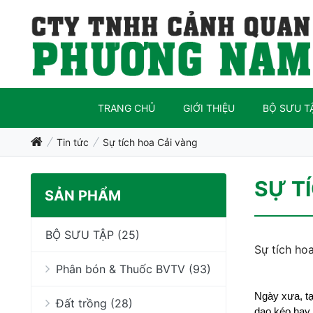
TRANG CHỦ
GIỚI THIỆU
BỘ SƯU T
Tin tức
Sự tích hoa Cải vàng
SỰ T
SẢN PHẨM
BỘ SƯU TẬP (25)
Sự tích ho
Phân bón & Thuốc BVTV (93)
Ngày xưa, tạ
Đất trồng (28)
dao kéo hay 