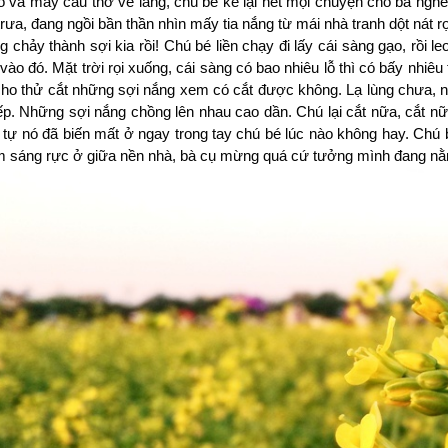
 và mấy câu thơ về làng, chú bé kể lại hết mọi chuyện cho bà ngh
 trưa, đang ngồi bần thần nhìn mấy tia nắng từ mái nhà tranh dột nát r
 chảy thành sợi kia rồi! Chú bé liền chạy đi lấy cái sàng gạo, rồi le
 vào đó. Mặt trời rọi xuống, cái sàng có bao nhiêu lỗ thì có bấy nhiê
ho thử cắt những sợi nắng xem có cắt được không. Lạ lùng chưa, n
tiếp. Những sợi nắng chồng lên nhau cao dần. Chú lại cắt nữa, cắt n
 tự nó đã biến mất ở ngay trong tay chú bé lúc nào không hay. Chú
m sáng rực ở giữa nền nhà, bà cụ mừng quá cứ tưởng mình đang n