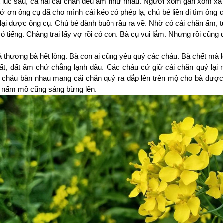
t lúc sau, cả hai cái chăn đều ấm như nhau. Người xóm gần xóm xa 
 ơn ông cụ đã cho mình cái kéo có phép lạ, chú bé liền đi tìm ông để
lại được ông cụ. Chú bé đành buồn rầu ra về. Nhờ có cái chăn ấm, t
i có tiếng. Chàng trai lấy vợ rồi có con. Bà cụ vui lắm. Nhưng rồi cũn
 thương bà hết lòng. Bà con ai cũng yêu quý các cháu. Bà chết mà lò
ất, đất ấm chứ chẳng lạnh đâu. Các cháu cứ giữ cái chăn quý lại 
 cháu bàn nhau mang cái chăn quý ra đắp lên trên mộ cho bà đượ
n nấm mồ cũng sáng bừng lên.