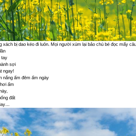
g xách bị dao kéo đi luôn. Mọi người xúm lại bảo chú bé đọc mấy câu 
lần
 tay
hành sợi
t ngay!
àn nắng ấm đêm ấm ngày
 hơi ấm
này,
uống đất
 lay…