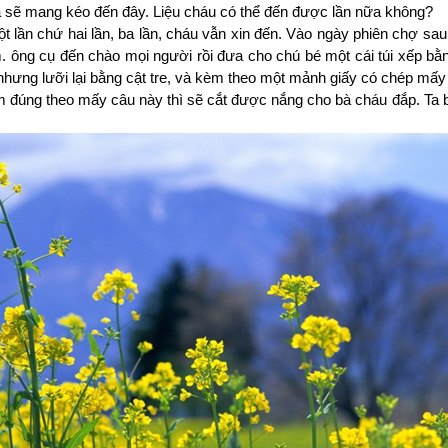
a sẽ mang kéo đến đây. Liệu cháu có thể đến được lần nữa không?
t lần chứ hai lần, ba lần, cháu vẫn xin đến. Vào ngày phiên chợ sau
 ông cụ đến chào mọi người rồi đưa cho chú bé một cái túi xếp bằ
 nhưng lưỡi lại bằng cật tre, và kèm theo một mảnh giấy có chép mấy
 đúng theo mấy câu này thì sẽ cắt được nắng cho bà cháu đắp. Ta b