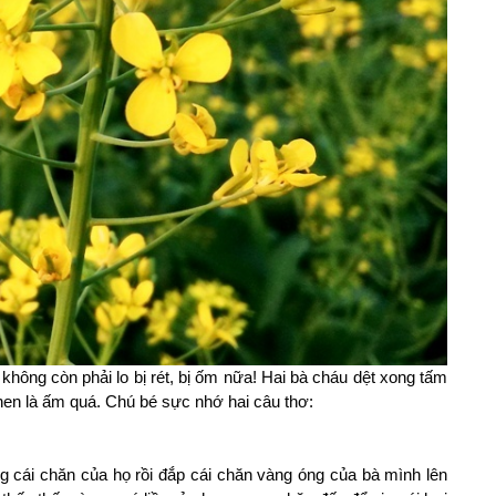
hông còn phải lo bị rét, bị ốm nữa! Hai bà cháu dệt xong tấm
hen là ấm quá. Chú bé sực nhớ hai câu thơ:
 cái chăn của họ rồi đắp cái chăn vàng óng của bà mình lên