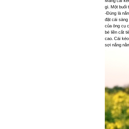
Mang cái kéo
gì. Một buổi
-Đúng là nắng
đặt cái sàng
của ông cụ c
bé liền cắt 
cao. Cái kéo
sợi nắng nằ