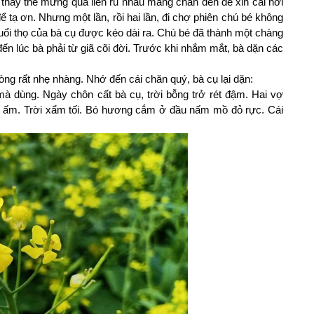
thấy thế mừng quá liền rủ nhau mang chăn đến để xin cái hơi
 tạ ơn. Nhưng một lần, rồi hai lần, đi chợ phiên chú bé không
uổi thọ của bà cụ được kéo dài ra. Chú bé đã thành một chàng
g đến lúc bà phải từ giã cõi đời. Trước khi nhắm mắt, bà dặn các
ng rất nhẹ nhàng. Nhớ đến cái chăn quý, bà cụ lại dặn:
mà dùng. Ngày chôn cất bà cụ, trời bỗng trở rét đậm. Hai vợ
c ấm. Trời xẩm tối. Bó hương cắm ở đầu nấm mồ đỏ rực. Cái