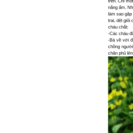
trên. Chỉ mộ
nắng ấm. Nhớ
làm sao gặp 
trai, dệt giỏ
cháu chắt:
-Các cháu đã
-Bà về với đ
chồng người
chăn phủ lê