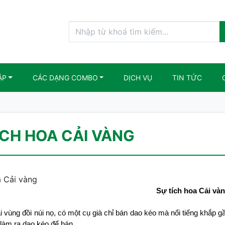
ẬP
CÁC DẠNG COMBO
DỊCH VỤ
TIN TỨC
ÍCH HOA CẢI VÀNG
a Cải vàng
Sự tích hoa Cải và
i vùng đồi núi nọ, có một cụ già chỉ bán dao kéo mà nổi tiếng khắp g
làm ra dao kéo để bán.