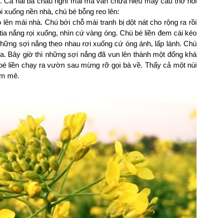
e. Cả hai bà cháu nghĩ mãi mà vẫn chưa hiểu mấy câu thơ nói
ọi xuống nền nhà, chú bé bỗng reo lên:
o lên mái nhà. Chú bới chỗ mái tranh bị dột nát cho rộng ra rồi
u tia nắng rọi xuống, nhìn cứ vàng óng. Chú bé liền đem cái kéo
hững sợi nắng theo nhau rơi xuống cứ óng ánh, lấp lánh. Chú
ữa. Bây giờ thì những sợi nắng đã vun lên thành một đống khá
 bé liền chạy ra vườn sau mừng rỡ gọi bà về. Thấy cả một núi
ằm mê.