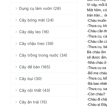
Vì vậy, mỗi 
Dụng cụ làm vườn (26)
Một hôm, có
trân trân… ô
Cây bóng mát (24)
-Cháu muốn g
-Thưa cụ, kh
-Cháu cần th
Cây dây leo (16)
-Thưa cụ, cá
-Cháu cần cắ
Cây chậu treo (39)
-Thưa cụ, b
Bà cháu ốm l
Cây trồng trong nước (34)
sẽ được ấm, 
-Nhà cháu ở
Cây để bàn (165)
-Thưa cụ xa 
-Bố mẹ cháu
Cây bụi (30)
-Thưa cụ, bố
-Bà bao nhiê
-Thưa cụ, sa
Cây nội thất (43)
-Còn cháu?
-Cháu đi chă
Cây ăn trái (15)
-Cháu ạ! Đâ