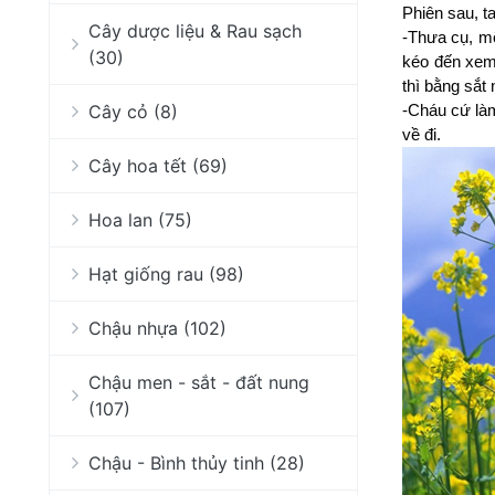
Phiên sau, t
Cây dược liệu & Rau sạch
-Thưa cụ, mộ
(30)
kéo đến xem.
thì bằng sắt
Cây cỏ (8)
-Cháu cứ làm
về đi.
Cây hoa tết (69)
Hoa lan (75)
Hạt giống rau (98)
Chậu nhựa (102)
Chậu men - sắt - đất nung
(107)
Chậu - Bình thủy tinh (28)