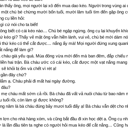
lần thấy ông, mọi người lại xô đến mua dao kéo. Người trong vùng ai
 một chú bé chừng mười bốn tuổi, mười lăm tuổi tìm đến gặp ông 
ng cụ liền
hỏi:
ì cứ nói cho ta biết!
ông biết có cái kéo nào… Chú bé ngập ngừng. ông cụ lại khuyến khí
ứ kéo gì? Thấy vẻ mặt ông vẫn hiền lành, vui vẻ, chú bé mới dám nó
i thứ kéo có thể cắt được… nắng ấy mà! Mọi người đứng xung quanh 
t nắng để làm gì?
à cháu già yếu quá. Mùa đông vừa mới đến mà ban đêm, đắp chiếu n
iền hai trận. Bà cháu ước có cái kéo, cắt được một vạt nắng mang
sẽ khỏi bị ốm và chết vì rét ạ!
 gần đây chứ?
lắm ạ. Cháu phải đi mất hai ngày đường.
 đâu?
 mẹ cháu mất sớm cả rồi. Bà cháu đã vất vả nuôi cháu từ bao năm n
u tuổi rồi, còn làm gì được không?
ng năm là bà cháu đúng bảy mươi tuổi đấy ạ! Bà cháu vẫn dệt cho n
n lợn cho nhà hàng xóm, và cũng bắt đầu đi xin học dệt ạ. Ông cụ nh
y là lần đầu tiên ta nghe có người hỏi mua kéo để cắt nắng… Cũng