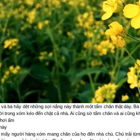
 và bà hãy dệt những sợi nắng này thành một tấm chăn thật dày. Bà k
ời trong xóm kéo đến chật cả nhà. Ai cũng sờ tấm chăn và ai cũng k
 hơi ấm
 này
o mấy người hàng xóm mang chăn của họ đến nhà chú. Chú trải từng