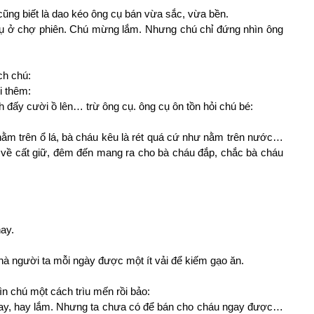
 cũng biết là dao kéo ông cụ bán vừa sắc, vừa bền.
cụ ở chợ phiên. Chú mừng lắm. Nhưng chú chỉ đứng nhìn ông
ch chú:
i thêm:
đấy cười ồ lên… trừ ông cụ. ông cụ ôn tồn hỏi chú bé:
ằm trên ổ lá, bà cháu kêu là rét quá cứ như nằm trên nước…
 về cất giữ, đêm đến mang ra cho bà cháu đắp, chắc bà cháu
ay.
hà người ta mỗi ngày được một ít vải để kiếm gạo ăn.
ìn chú một cách trìu mến rồi bảo:
 hay, hay lắm. Nhưng ta chưa có để bán cho cháu ngay được…