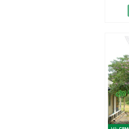
Mã:
CBM