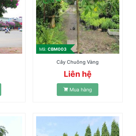
Mã:
CBM003
Cây Chuông Vàng
Liên hệ
Mua hàng