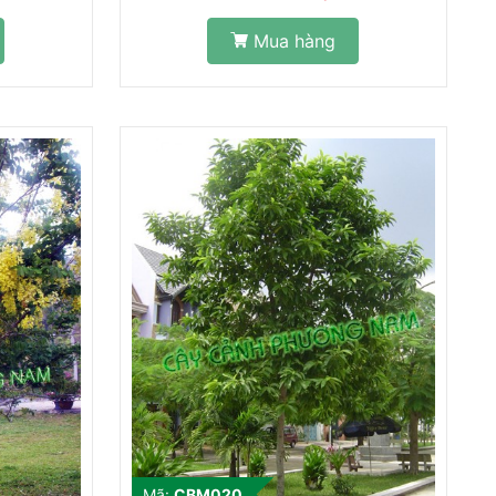
Mua hàng
Mã:
CBM020