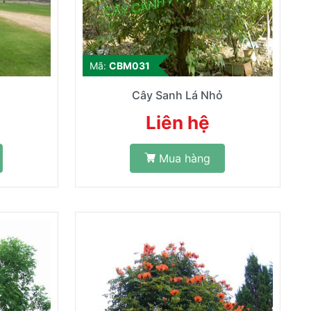
Mã:
CBM031
Cây Sanh Lá Nhỏ
Liên hệ
Mua hàng