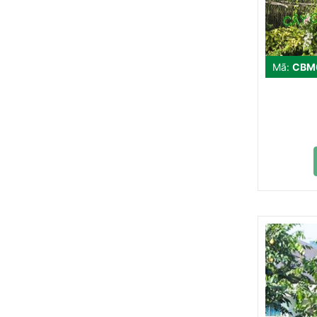
Mã:
CBM