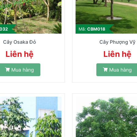
032
Mã:
CBM018
Cây Osaka Đỏ
Cây Phượng Vỹ
Liên hệ
Liên hệ
Mua hàng
Mua hàng