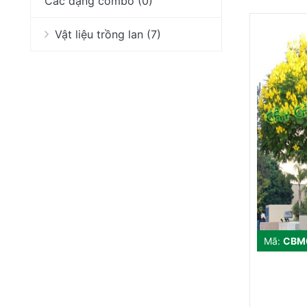
Các dạng combo (0)
Vật liệu trồng lan (7)
Mã:
CBM