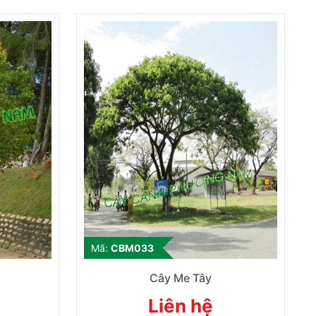
Mã:
CBM033
Cây Me Tây
Liên hệ